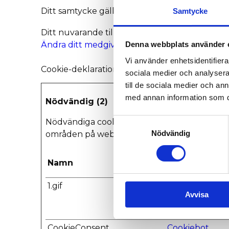
Ditt samtycke gäller för följande domäner: e
Samtycke
Ditt nuvarande tillstånd: Avvisa.
Ändra ditt medgivande
Denna webbplats använder 
Vi använder enhetsidentifierar
Cookie-deklaration uppdaterades senast 06/0
sociala medier och analysera 
till de sociala medier och a
med annan information som du 
Nödvändig (2)
Samtyckesval
Nödvändiga cookies låter dig använda webbpl
Nödvändig
områden på webbplatsen. Webbplatsen funger
Namn
Utfärdare
1.gif
Cookiebot
Avvisa
CookieConsent
Cookiebot