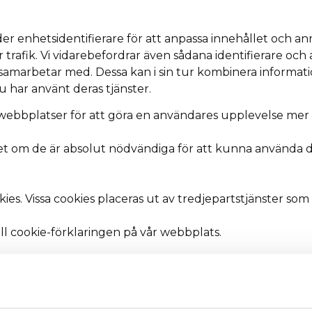
 enhetsidentifierare för att anpassa innehållet och ann
 trafik. Vi vidarebefordrar även sådana identifierare och 
 samarbetar med. Dessa kan i sin tur kombinera informa
du har använt deras tjänster.
webbplatser för att göra en användares upplevelse mer e
enhet om de är absolut nödvändiga för att kunna använda
s. Vissa cookies placeras ut av tredjepartstjänster som vi
ill cookie-förklaringen på vår webbplats.
ur du kontaktar oss och på vilket sätt vi behandlar person
kontaktade oss gällande ditt samtycke.