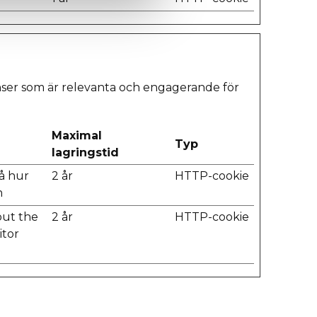
onser som är relevanta och engagerande för
Maximal
Typ
lagringstid
tå hur
2 år
HTTP-cookie
n
out the
2 år
HTTP-cookie
itor