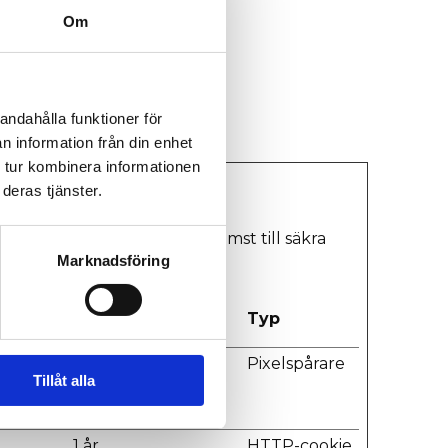
Om
andahålla funktioner för
n information från din enhet
 tur kombinera informationen
deras tjänster.
som sidnavigering och åtkomst till säkra
Marknadsföring
Maximal
Typ
lagringstid
the
Session
Pixelspårare
Tillåt alla
oduct
1 år
HTTP-cookie