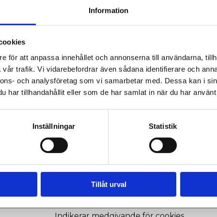
dvardssonsbygg.se
Information
cookies
e för att anpassa innehållet och annonserna till användarna, tillh
2/2025 av
Cookiebot
:
vår trafik. Vi vidarebefordrar även sådana identifierare och anna
nnons- och analysföretag som vi samarbetar med. Dessa kan i sin
har tillhandahållit eller som de har samlat in när du har använt 
atsen genom att aktivera grundläggande funktioner, så
Inställningar
Statistik
ar inte korrekt utan dessa cookies.
Ändamål
Used to count the number of sessions to 
Tillåt urval
website, necessary for optimizing CMP pr
delivery.
Indikerar medgivande för cookies.