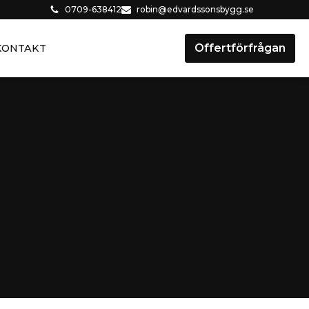
0709-638412
robin@edvardssonsbygg.se
Offertförfrågan
KONTAKT