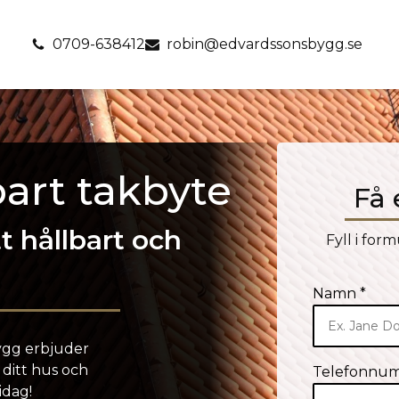
0709-638412
robin@edvardssonsbygg.se
bart takbyte
Få 
 hållbart och
Fyll i form
Namn *
Bygg erbjuder
 ditt hus och
Telefonnu
idag!