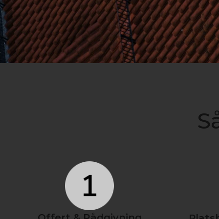
Så
Offert & Rådgivning
Plats