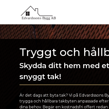
Tryggt och håll
Skydda ditt hem med ett
snyggt tak!
Är det dags att byta tak? Vi på Edvardssons 
trygga och hållbara takbyten anpassade efter
dina behov. Begär en kostnadsfri offert redan 