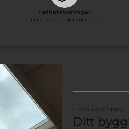
Helhetslösningar
Från planering till färdigt tak.
EDVARDSSONS BYGG
Ditt bygg