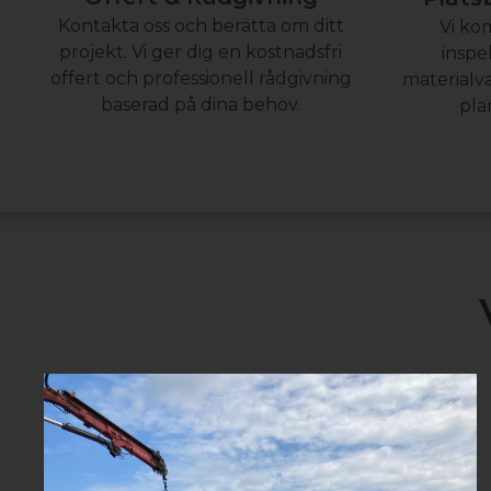
Kontakta oss och berätta om ditt
Vi kom
projekt. Vi ger dig en kostnadsfri
inspe
offert och professionell rådgivning
materialv
baserad på dina behov.
pla