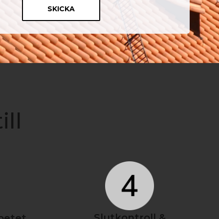
ill
Slutkontroll &
betet