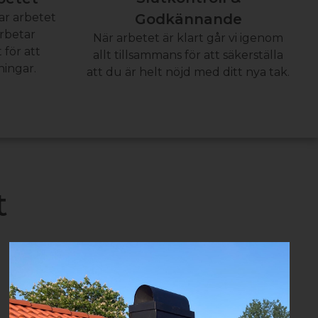
ar arbetet
Godkännande
arbetar
När arbetet är klart går vi igenom
 för att
allt tillsammans för att säkerställa
ningar.
att du är helt nöjd med ditt nya tak.
t