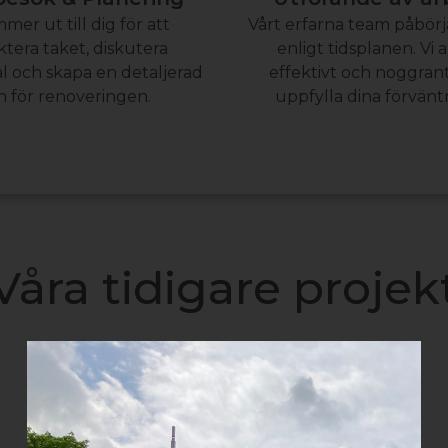
mer ut till dig för att
Vårt erfarna team påbörj
ktera taket, diskutera
enligt tidsplanen. Vi 
al och skapa en detaljerad
effektivt och noggrant
n för renoveringen.
uppfylla dina förvänt
Våra tidigare projek