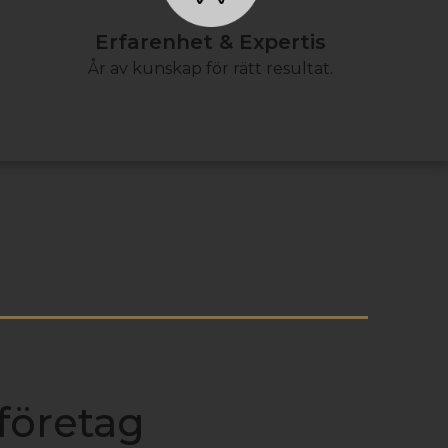
Erfarenhet & Expertis
År av kunskap för rätt resultat.
företag