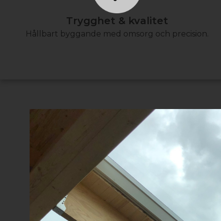
Trygghet & kvalitet
Hållbart byggande med omsorg och precision.