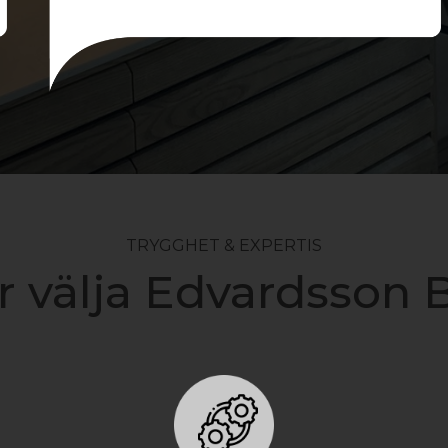
TRYGGHET & EXPERTIS
r välja Edvardsson