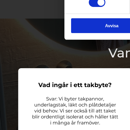
Avvisa
Van