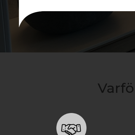
Varfö