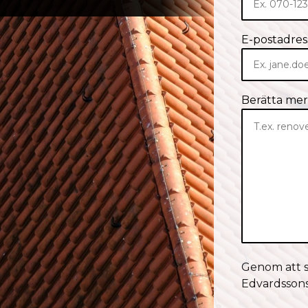
E-postadres
Berätta mer 
Genom att s
Edvardssons