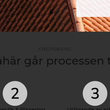
STEG FÖR STEG
här går processen t
besök & Planering
Utförande av ar