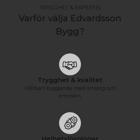
TRYGGHET & EXPERTIS
Varför välja Edvardsson
Bygg?
Trygghet & kvalitet
Hållbart byggande med omsorg och
precision.
Helhetslösningar