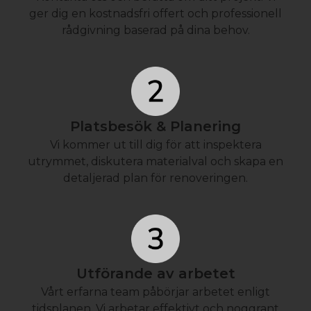
ger dig en kostnadsfri offert och professionell
rådgivning baserad på dina behov.
Platsbesök & Planering
Vi kommer ut till dig för att inspektera
utrymmet, diskutera materialval och skapa en
detaljerad plan för renoveringen.
Utförande av arbetet
Vårt erfarna team påbörjar arbetet enligt
tidsplanen. Vi arbetar effektivt och noggrant