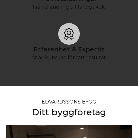
Från planering till färdigt kök.
Erfarenhet & Expertis
År av kunskap för rätt resultat.
EDVARDSSONS BYGG
Ditt byggföretag