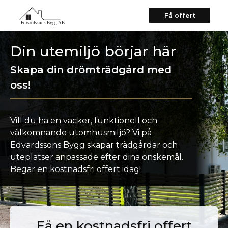
Få offert
Din utemiljö börjar här
Skapa din drömträdgård med
oss!
Vill du ha en vacker, funktionell och
välkomnande utomhusmiljö? Vi på
Edvardssons Bygg skapar trädgårdar och
uteplatser anpassade efter dina önskemål.
Begär en kostnadsfri offert idag!
Få en kostnadsfri offert